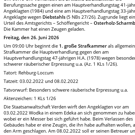
Berufungssache gegen einen am Hauptverhandlungstag 41-jäh
Angeklagten (1984) und eine am Hauptverhandlungstag 33-jäh
Angeklagte wegen
Diebstahls
(5 NBs 27/26). Zugrunde liegt ei
Urteil des Amtsgerichts – Schöffengericht –
Osterholz-Scharm
Die Kammer hat einen Zeugen geladen.
Freitag, den 26. Juni 2026
Um 09:00 Uhr beginnt die
1. große Strafkammer
als allgemei
Strafkammer die Hauptverhandlung gegen den am
Hauptverhandlungstag 47-jährigen H.A. (1978) wegen besonde
schwerer räuberischer Erpressung u.a. (Az. 1 KLs 1/26).
Tatort: Rehburg-Loccum
Tatzeit: 03.02.2022 und 08.02.2022
Tatvorwurf: Besonders schwere räuberische Erpressung u.a.
Aktenzeichen: 1 KLs 1/26
Die Staatsanwaltschaft Verden wirft den Angeklagten vor am
03.02.2022 Wodka in einem Edeka an sich genommen zu habe
wobei er ein Messer bei sich geführt habe. Beim Verlassen des
Gebäudes habe er eine Zeugin, die ihn habe aufhalten wollen, 
den Arm geschlagen. Am 08.02.2022 soll er seinen Betreuer un